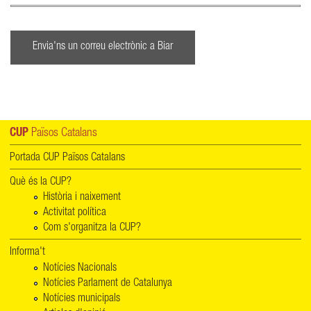
Envia'ns un correu electrònic a Biar
CUP
Països Catalans
Portada CUP Països Catalans
Què és la CUP?
Història i naixement
Activitat política
Com s'organitza la CUP?
Informa't
Notícies Nacionals
Notícies Parlament de Catalunya
Notícies municipals